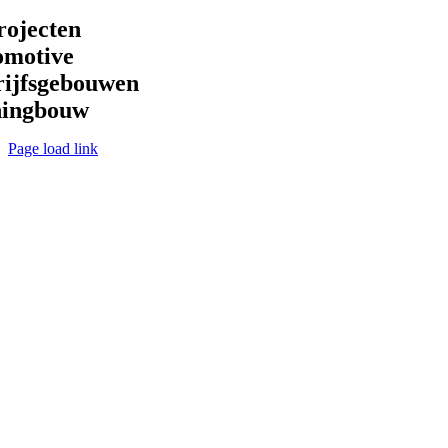
Skip
rojecten
to
omotive
content
rijfsgebouwen
ingbouw
Page load link
oggle