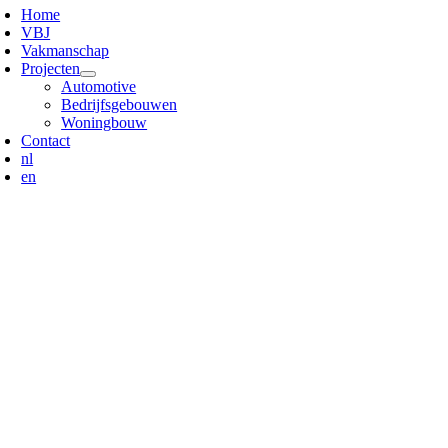
avigation
Home
VBJ
Vakmanschap
Projecten
Automotive
Bedrijfsgebouwen
Woningbouw
Contact
nl
en